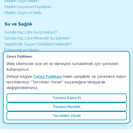
Maden Suyu Nedir?
Maden Suyunun Faydaları
Maden Suyu ve Soda
Su ve Sağlık
Günde Kaç Litre Su İçmeliyiz?
Günde Kaç Litre Mineralli Su İçilmeli?
Sağlıklı Bir Suyun Özellikleri Nelerdir?
Özkaynak ve Hijyen
Su ve Tedavi Reçeteleri
Çerez Politikası
Web sitemizde size en iyi deneyimi sunabilmek için çerezleri
İletişim
kullanıyoruz.
Merkez
Detaylı bilgiye
Çerez Politikası
'ndan ulaşabilir ve çerezlere ilişkin
Fabrikalar ve Şubeler
tercihlerinizi "Tercihleri Yönet" seçeneğine tıklayarak
değiştirebilirsiniz.
Bayi Talep Formu
Tümünü Kabul Et
Tümünü Reddet
Copyright © 2016 - Özkaynak Yaşam Kaynağı
Tercihleri Yönet